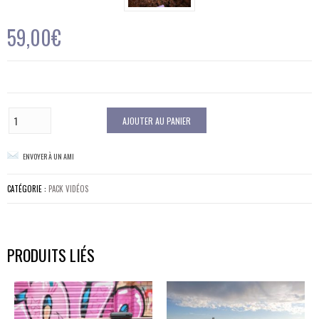
59,00
€
quantité
de
AJOUTER AU PANIER
Pack
de
ENVOYER À UN AMI
2
semaines
de
CATÉGORIE :
PACK VIDÉOS
vidéos
PRODUITS LIÉS