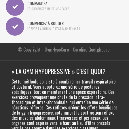
COMMANDEZ
ET CHOISISSEZ UN DE NOS PACKS
COMMENCEZ À BOUGER !
LE SPORT À DOMICILE C'EST MAINTENANT !
© Copyright
- GymHypoCaro - Caroline Goetghebuer
« LA GYM HYPOPRESSIVE » C’EST QUOI?
Cette méthode consiste à combiner un travail respiratoire
et postural. Vous adopterez une série de postures
spécifiques, tout en maintenant une apnée expiratoire. Ces
exercices provoquent une chute de la pression intra-
thoracique et intra-abdominale, qui entraîne une série de
réactions réflexes. Ces réflexes créent les effets bénéfiques
de la gym hypopressive, notamment la contraction réflexe
des muscles abdominaux transverses et périnéaux. Les
organes sont aspirés vers le haut au lieu d’être pressés
vers le bas comme dans les exercices classiques